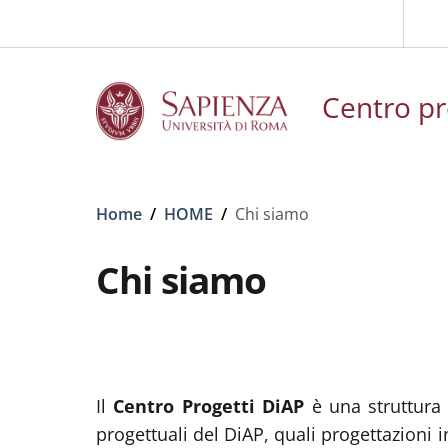
Slim top
Skip to main content
Skip to footer content
Centro pr
Breadcrumb
Home
/
HOME
/
Chi siamo
Chi siamo
Il
Centro Progetti DiAP
è una struttura 
progettuali del DiAP, quali progettazioni 