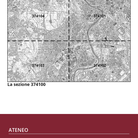
La sezione 374100
Footer menu
ATENEO