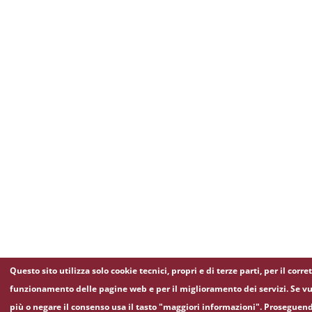
Questo sito utilizza solo cookie tecnici, propri e di terze parti, per il corre
funzionamento delle pagine web e per il miglioramento dei servizi. Se vu
più o negare il consenso usa il tasto "maggiori informazioni". Proseguen