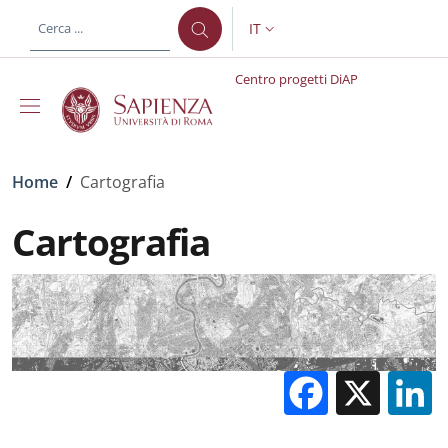
Salta al contenuto principale
Skip to footer content
IT
SELETTORE LINGUA: CURREN
Centro progetti DiAP
Briciole di pane
Home
/
Cartografia
Cartografia
Facebo
X