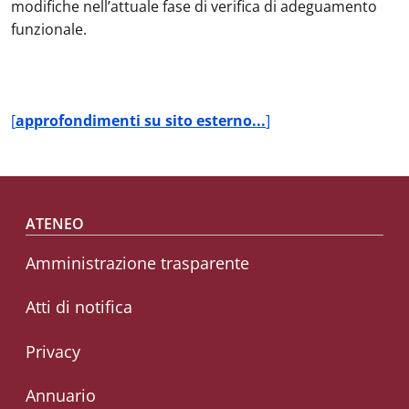
modifiche nell’attuale fase di verifica di adeguamento
funzionale.
[
approfondimenti su sito esterno...
]
Footer menu
ATENEO
Amministrazione trasparente
Atti di notifica
Privacy
Annuario