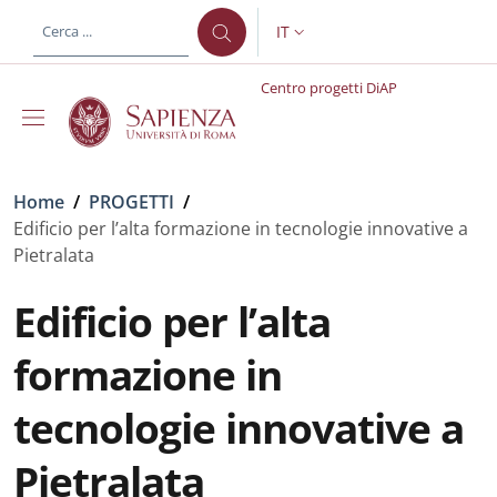
Salta al contenuto principale
Skip to footer content
IT
SELETTORE LINGUA: CURREN
Centro progetti DiAP
Briciole di pane
Home
/
PROGETTI
/
Edificio per l’alta formazione in tecnologie innovative a
Pietralata
Edificio per l’alta
formazione in
tecnologie innovative a
Pietralata